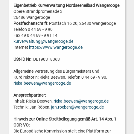
Eigenbetrieb Kurverwaltung Nordseeheilbad Wangerooge
Obere Strandpromenade 3
26486 Wangerooge
Postfachanschrift:
Postfach 16 20, 26480 Wangerooge
Telefon 0 44 69 - 9 90
Fax 49 0 44 69 - 9 91 14
kurverwaltung@wangerooge.de
Internet
https://www.wangerooge.de
USt-ID Nr.:
DE190318363
Allgemeine Vertretung des Bürgermeisters und
Kurdirektorin: Rieka Beewen, Telefon 0 44 69 - 9 90,
rieka.beewen@wangerooge.de
Ansprechpartner:
Inhalt: Rieka Beewen,
rieka.beewen@wangeroge.de
Technik: Jan Röben,
jan.roeben@wangerooge.de
Hinweis zur Online-Streitbeilegung gemäß Art. 14 Abs. 1
ODR-VO:
Die Europäische Kommission stellt eine Plattform zur