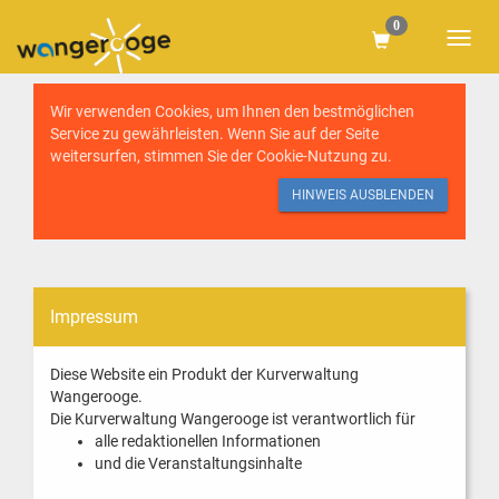
0
Wir verwenden Cookies, um Ihnen den bestmöglichen
Service zu gewährleisten. Wenn Sie auf der Seite
weitersurfen, stimmen Sie der
Cookie-Nutzung
zu.
HINWEIS AUSBLENDEN
Impressum
Diese Website ein Produkt der Kurverwaltung
Wangerooge.
Die Kurverwaltung Wangerooge ist verantwortlich für
alle redaktionellen Informationen
und die Veranstaltungsinhalte