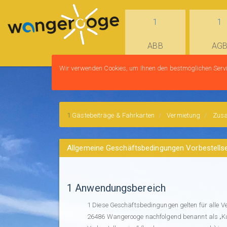
ABB
AG
Wir verwenden Cookies, um Ihnen den bestmöglichen Servi
Gästebeiträge & Fahrkarten
Vermietung
Zus
Allgemeine Geschäftsbedingungen Vorbestells
1 Anwendungsbereich
Diese Geschäftsbedingungen gelten für alle 
26486 Wangerooge nachfolgend benannt als „Ku