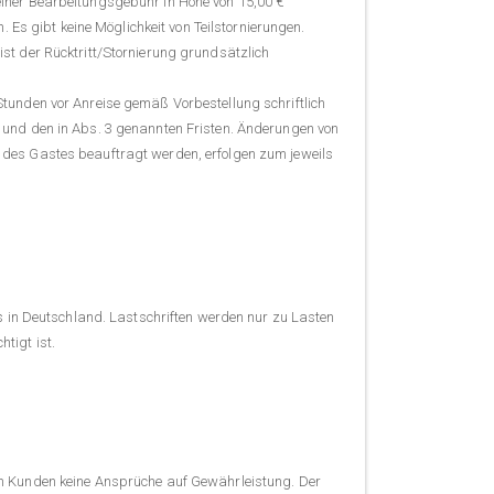
einer Bearbeitungsgebühr in Höhe von 15,00 €
 Es gibt keine Möglichkeit von Teilstornierungen.
st der Rücktritt/Stornierung grundsätzlich
tunden vor Anreise gemäß Vorbestellung schriftlich
 und den in Abs. 3 genannten Fristen. Änderungen von
 des Gastes beauftragt werden, erfolgen zum jeweils
g
s in Deutschland. Lastschriften werden nur zu Lasten
tigt ist.
en Kunden keine Ansprüche auf Gewährleistung. Der