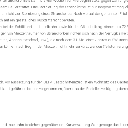
r Strandkorbmiete kann bis vier Wochen vor Mietbeginn stets gegen Zahlung 
sem Fall erstattet. Eine Stornierung der Strandkörbe ist nur insgesamt möglich.
h nicht zur Stornierung eines Strandkorbs. Nach Ablauf der genannten Frist i
h auf ein gesetzliches Rücktrittsrecht berufen.
ei der Schifffahrt und Inselbahn sowie für den Gästebeitrag können bis 72 S
gen von Mietzeiträumen von Strandkörben richten sich nach der Verfügbarkeit
iten, Abschnittwechsel, usw.), die nach dem 31. Mai eines Jahres auf Wunsch
en können nach Beginn der Mietzeit nicht mehr verkürzt werden (Teilstornierun
ich. Voraussetzung für den SEPA-Lastschrifteinzug ist ein Wohnsitz des Gaste
chland geführten Kontos vorgenommen, über das der Besteller verfügungsberech
ahrt und Inselbahn bestehen gegenüber der Kurverwaltung Wangerooge durch d