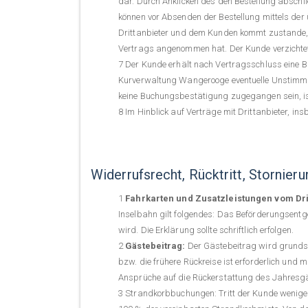
dar. Durch Anklicken des den Bestellung abschli
können vor Absenden der Bestellung mittels de
Drittanbieter und dem Kunden kommt zustande,
Vertrags angenommen hat. Der Kunde verzichtet
Der Kunde erhält nach Vertragsschluss eine Bu
Kurverwaltung Wangerooge eventuelle Unstimmigk
keine Buchungsbestätigung zugegangen sein, ist
Im Hinblick auf Verträge mit Drittanbieter, i
Widerrufsrecht, Rücktritt, Stornie
Fahrkarten und Zusatzleistungen vom Dri
Inselbahn gilt folgendes: Das Beförderungsentge
wird. Die Erklärung sollte schriftlich erfolgen.
Gästebeitrag:
Der Gästebeitrag wird grundsät
bzw. die frühere Rückreise ist erforderlich und
Ansprüche auf die Rückerstattung des Jahresgä
Strandkorbbuchungen: Tritt der Kunde weniger