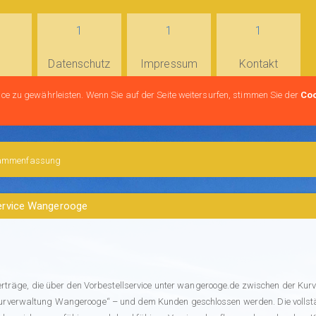
B
Datenschutz
Impressum
Kontakt
ce zu gewährleisten. Wenn Sie auf der Seite weitersurfen, stimmen Sie der
Co
ammenfassung
ervice Wangerooge
Verträge, die über den Vorbestellservice unter wangerooge.de zwischen der 
rverwaltung Wangerooge“ – und dem Kunden geschlossen werden. Die vollstän