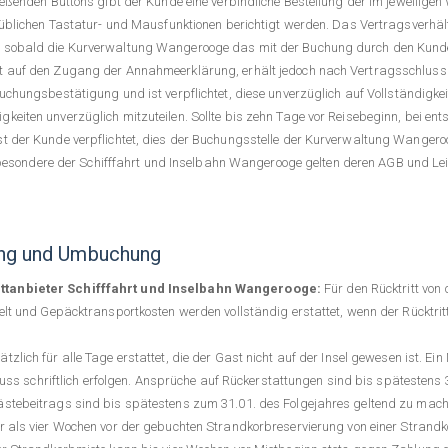
eßenden Buttons gibt der Kunde eine verbindliche Bestellung der im jeweilige
r üblichen Tastatur- und Mausfunktionen berichtigt werden. Das Vertragsver
 sobald die Kurverwaltung Wangerooge das mit der Buchung durch den Kund
 auf den Zugang der Annahmeerklärung, erhält jedoch nach Vertragsschluss e
chungsbestätigung und ist verpflichtet, diese unverzüglich auf Vollständigkei
eiten unverzüglich mitzuteilen. Sollte bis zehn Tage vor Reisebeginn, bei en
 der Kunde verpflichtet, dies der Buchungsstelle der Kurverwaltung Wangeroo
nsbesondere der Schifffahrt und Inselbahn Wangerooge gelten deren AGB und Le
rung und Umbuchung
ttanbieter Schifffahrt und Inselbahn Wangerooge:
Für den Rücktritt von 
lt und Gepäcktransportkosten werden vollständig erstattet, wenn der Rücktritt 
zlich für alle Tage erstattet, die der Gast nicht auf der Insel gewesen ist. E
 muss schriftlich erfolgen. Ansprüche auf Rückerstattungen sind bis spätesten
stebeitrags sind bis spätestens zum 31.01. des Folgejahres geltend zu mach
 als vier Wochen vor der gebuchten Strandkorbreservierung von einer Strand