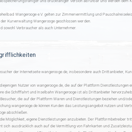
n abspeicherungsfähiger und druckfähiger Version abrufbar und werden dem 
eheilbad Wangerooge e.V. gelten zur Zimmervermittlung und Pauschalreiselei
 mit der Kurverwaltung Wangerooge geschlossen werden.
nd sowohl Verbraucher als auch Unternehmer.
rifflichkeiten
esucher der Internetseite wangerooge.de, insbesondere auch Drittanbieter, Kunde
en diejenigen Nutzer von wangerooge.de, die auf der Plattform Dienstleistungen
re die Schifffahrt und Inselbahn Wangerooge ist als Drittanbieter hervorzuheb
 Besucher, die auf der Plattform Waren und Dienstleistungen beziehen und/ode
chung.wangerooge.de können Kunden das Leistungsangebot nutzen und Verträg
oge abschließen.
 die Möglichkeit, eigene Dienstleistungen anzubieten. Der Plattformbetreiber tri
ht sich ausdrücklich auch auf die Vermittlung von Fahrkarten und Zusatzleistu