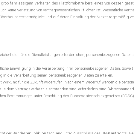
 grob fahrlässigem Verhalten des Plattformbetreibers, eines von dessen gesetz
ch keine Verletzung von vertragswesentlichen Pflichten ist. Wesentliche Vertrag
rhaupt erst ermöglicht und auf deren Einhaltung der Nutzer regelmäßig ver
chert die, für die Dienstleistungen erforderlichen, personenbezogenen Daten 
ftliche Einwilligung in die Verarbeitung ihrer personenbezogenen Daten. Soweit 
g in die Verarbeitung seiner personenbezogenen Daten zu erteilen.
it Wirkung für die Zukunft widerrufen. Nach einem Widerruf werden die person
e aus dem Vertragsverhältnis entstanden sind, erforderlich sind (Abrechnungsd
lichen Bestimmungen unter Beachtung des Bundesdatenschutzgesetzes (BDSG)
cht der Bundesrepublik Deutschland unter Ausschluss des UN-Kaufrechts. Geg