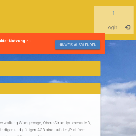
Login
okie-Nutzung
zu.
HINWEIS AUSBLENDEN
Kurverwaltung Wangerooge, Obere Strandpromenade 3,
digen und gültigen AGB sind auf der „Plattform