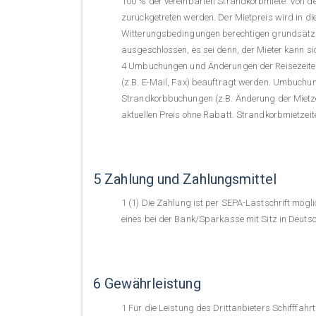
100 % der vereinbarten Strandkorbmiete. Von de
zurückgetreten werden. Der Mietpreis wird in die
Witterungsbedingungen berechtigen grundsätzlic
ausgeschlossen, es sei denn, der Mieter kann sic
Umbuchungen und Änderungen der Reisezeiten b
(z.B. E-Mail, Fax) beauftragt werden. Umbuchun
Strandkorbbuchungen (z.B. Änderung der Mietze
aktuellen Preis ohne Rabatt. Strandkorbmietzeit
5 Zahlung und Zahlungsmittel
(1) Die Zahlung ist per SEPA-Lastschrift mögl
eines bei der Bank/Sparkasse mit Sitz in Deuts
6 Gewährleistung
Für die Leistung des Drittanbieters Schifff