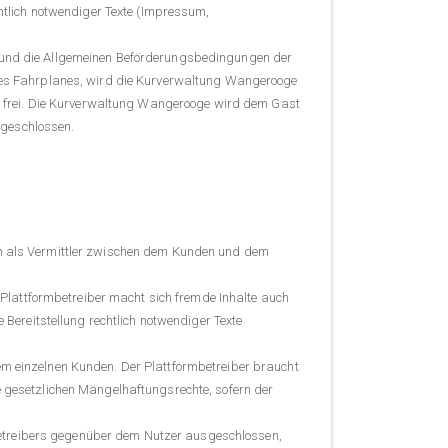
echtlich notwendiger Texte (Impressum,
s- und die Allgemeinen Beförderungsbedingungen der
des Fahrplanes, wird die Kurverwaltung Wangerooge
g frei. Die Kurverwaltung Wangerooge wird dem Gast
sgeschlossen.
ich als Vermittler zwischen dem Kunden und dem
er Plattformbetreiber macht sich fremde Inhalte auch
e Bereitstellung rechtlich notwendiger Texte
dem einzelnen Kunden. Der Plattformbetreiber braucht
ie gesetzlichen Mängelhaftungsrechte, sofern der
betreibers gegenüber dem Nutzer ausgeschlossen,