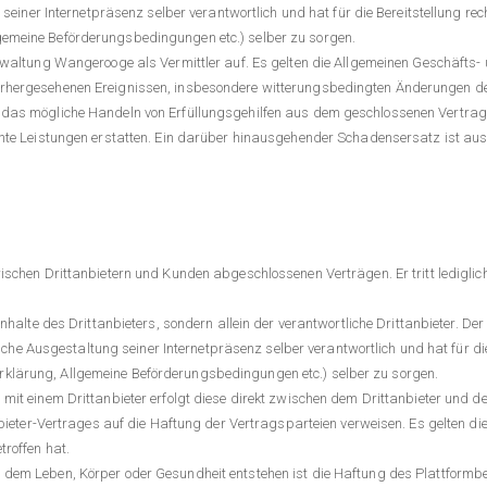
g seiner Internetpräsenz selber verantwortlich und hat für die Bereitstellung r
gemeine Beförderungsbedingungen etc.) selber zu sorgen.
verwaltung Wangerooge als Vermittler auf. Es gelten die Allgemeinen Geschäft
vorhergesehenen Ereignissen, insbesondere witterungsbedingten Änderungen 
r das mögliche Handeln von Erfüllungsgehilfen aus dem geschlossenen Vertra
achte Leistungen erstatten. Ein darüber hinausgehender Schadensersatz ist au
wischen Drittanbietern und Kunden abgeschlossenen Verträgen. Er tritt ledigl
Inhalte des Drittanbieters, sondern allein der verantwortliche Drittanbieter. D
htliche Ausgestaltung seiner Internetpräsenz selber verantwortlich und hat für di
klärung, Allgemeine Beförderungsbedingungen etc.) selber zu sorgen.
 mit einem Drittanbieter erfolgt diese direkt zwischen dem Drittanbieter und 
anbieter-Vertrages auf die Haftung der Vertragsparteien verweisen. Es gelten d
troffen hat.
 dem Leben, Körper oder Gesundheit entstehen ist die Haftung des Plattform