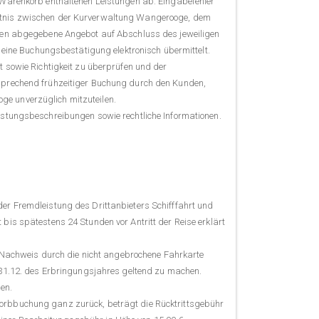
n Warenkorb enthaltenen Leistungen ab. Eingabefehler
hältnis zwischen der Kurverwaltung Wangerooge, dem
en abgegebene Angebot auf Abschluss des jeweiligen
ine Buchungsbestätigung elektronisch übermittelt.
t sowie Richtigkeit zu überprüfen und der
tsprechend frühzeitiger Buchung durch den Kunden,
ge unverzüglich mitzuteilen.
istungsbeschreibungen sowie rechtliche Informationen.
der Fremdleistung des Drittanbieters Schifffahrt und
bis spätestens 24 Stunden vor Antritt der Reise erklärt
in Nachweis durch die nicht angebrochene Fahrkarte
s 31.12. des Erbringungsjahres geltend zu machen.
en.
korbbuchung ganz zurück, beträgt die Rücktrittsgebühr