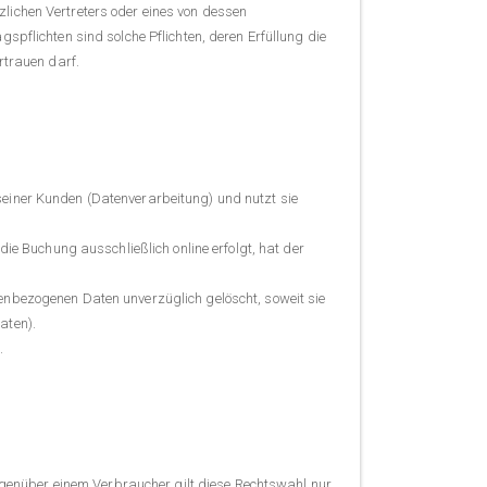
lichen Vertreters oder eines von dessen
spflichten sind solche Pflichten, deren Erfüllung die
trauen darf.
seiner Kunden (Datenverarbeitung) und nutzt sie
die Buchung ausschließlich online erfolgt, hat der
enbezogenen Daten unverzüglich gelöscht, soweit sie
aten).
.
enüber einem Verbraucher gilt diese Rechtswahl nur