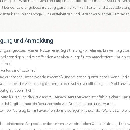
 auch eigene Waren und Dienstleistungen über die Plattform zum Kauf an. Der 
rekt bei der Leistungsbeschreibung genannt. Für Fahrkarten und Zusatzleistun
 und Inselbahn Wangerooge. Für Gästebeitrag und Strandkorb ist der Vertrags
tigung und Anmeldung
ungsangebotes, können Nutzer eine Registrierung vornehmen. Ein Vertrag über
n vollständigen und zutreffenden Angaben ausgefülltes Anmeldeformular an d
nahme).
ontos sind kostenfrei.
eldung erhobenen Daten wahrheitsgemäß und vollständig anzugeben wenn und sow
Daten nach der Anmeldung ändern, ist der Nutzer verpflichtet, sein Profil unv
eitig zu übermitteln.
heim halten und den Zugang zu seinem Benutzerkonto sorgfältig sichern. Der Nu
 dafür gibt, dass ein Benutzerkonto von Dritten missbraucht wurde.
en. Der Vertrag kommt zwischen dem jeweiligen Anbieter der Ware bzw. Dienstl
htlich bindendes Angebot, sondern einen unverbindlichen Online-Katalog des jew