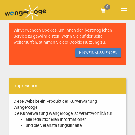
0
Wir verwenden Cookies, um Ihnen den bestmöglichen
Service zu gewährleisten. Wenn Sie auf der Seite
weitersurfen, stimmen Sie der
Cookie-Nutzung
zu.
HINWEIS AUSBLENDEN
Impressum
Diese Website ein Produkt der Kurverwaltung
Wangerooge.
Die Kurverwaltung Wangerooge ist verantwortlich für
alle redaktionellen Informationen
und die Veranstaltungsinhalte