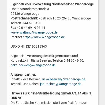
Eigenbetrieb Kurverwaltung Nordseeheilbad Wangerooge
Obere Strandpromenade 3
26486 Wangerooge
Postfachanschrift:
Postfach 16 20, 26480 Wangerooge
Telefon 0 44 69 - 9 90
Fax 49 0 44 69 - 9 91 14
kurverwaltung@wangerooge.de
Internet
https://www.wangerooge.de
USt-ID Nr.:
DE190318363
Allgemeine Vertretung des Bürgermeisters und
Kurdirektorin: Rieka Beewen, Telefon 0 44 69 - 9 90,
rieka.beewen@wangerooge.de
Ansprechpartner:
Inhalt: Rieka Beewen,
rieka.beewen@wangeroge.de
Technik: Jan Röben,
jan.roeben@wangerooge.de
Hinweis zur Online-Streitbeilegung gemäß Art. 14 Abs. 1
ODR-VO:
Die Europäische Kommission stellt eine Plattform zur